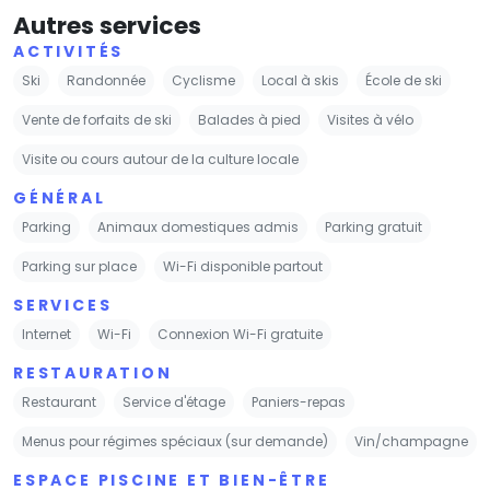
Autres services
ACTIVITÉS
Ski
Randonnée
Cyclisme
Local à skis
École de ski
Vente de forfaits de ski
Balades à pied
Visites à vélo
Visite ou cours autour de la culture locale
GÉNÉRAL
Parking
Animaux domestiques admis
Parking gratuit
Parking sur place
Wi-Fi disponible partout
SERVICES
Internet
Wi-Fi
Connexion Wi-Fi gratuite
RESTAURATION
Restaurant
Service d'étage
Paniers-repas
Menus pour régimes spéciaux (sur demande)
Vin/champagne
ESPACE PISCINE ET BIEN-ÊTRE