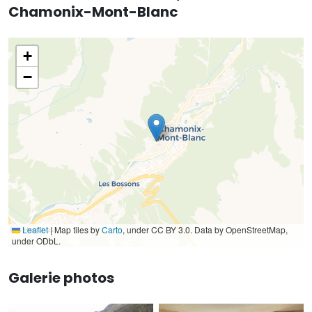
Chamonix-Mont-Blanc
+
−
Leaflet
|
Map tiles by
Carto
, under CC BY 3.0. Data by OpenStreetMap,
under ODbL.
Galerie photos