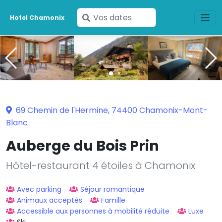
Saisissez
Hotel Chamonix
vos
dates
69 Chemin de l'Hermine, 74400 Chamonix-Mont-
Blanc
Auberge du Bois Prin
Hôtel-restaurant 4 étoiles à Chamonix
Avec parking
Séjour romantique
Animaux acceptés
Famille
Accessible aux personnes à mobilité réduite
Luxe
Ski