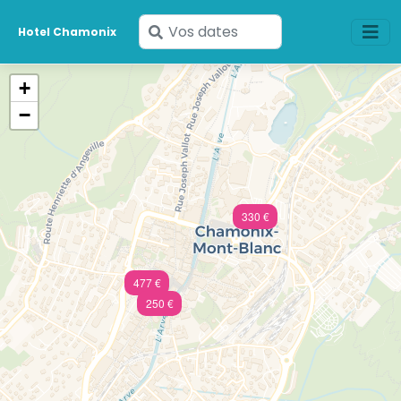
Saisissez
Hotel Chamonix
vos
dates
+
−
330 €
477 €
250 €