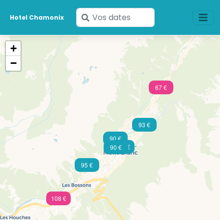
Saisissez
Hotel Chamonix
vos
dates
+
−
67 €
93 €
90 €
122 €
90 €
95 €
108 €