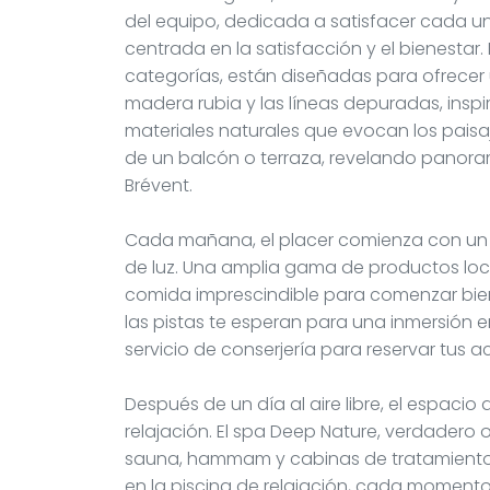
del equipo, dedicada a satisfacer cada una
centrada en la satisfacción y el bienestar. 
categorías, están diseñadas para ofrecer
madera rubia y las líneas depuradas, insp
materiales naturales que evocan los paisa
de un balcón o terraza, revelando panora
Brévent.
Cada mañana, el placer comienza con un
de luz. Una amplia gama de productos loc
comida imprescindible para comenzar bien t
las pistas te esperan para una inmersión e
servicio de conserjería para reservar tus a
Después de un día al aire libre, el espacio 
relajación. El spa Deep Nature, verdadero o
sauna, hammam y cabinas de tratamientos
en la piscina de relajación, cada momen