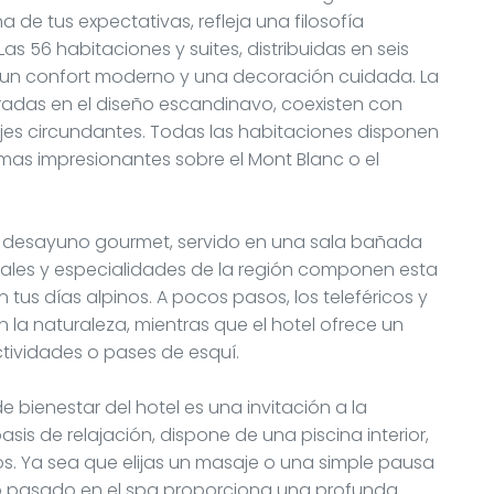
 de tus expectativas, refleja una filosofía
Las 56 habitaciones y suites, distribuidas en seis
 un confort moderno y una decoración cuidada. La
iradas en el diseño escandinavo, coexisten con
jes circundantes. Todas las habitaciones disponen
mas impresionantes sobre el Mont Blanc o el
 desayuno gourmet, servido en una sala bañada
ales y especialidades de la región componen esta
us días alpinos. A pocos pasos, los teleféricos y
n la naturaleza, mientras que el hotel ofrece un
ctividades o pases de esquí.
de bienestar del hotel es una invitación a la
asis de relajación, dispone de una piscina interior,
. Ya sea que elijas un masaje o una simple pausa
to pasado en el spa proporciona una profunda