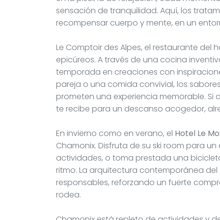
sensación de tranquilidad. Aquí, los trat
recompensar cuerpo y mente, en un entor
Le Comptoir des Alpes, el restaurante del h
epicúreos. A través de una cocina inventiva
temporada en creaciones con inspiracione
pareja o una comida convivial, los sabores
prometen una experiencia memorable. Si d
te recibe para un descanso acogedor, alr
En invierno como en verano, el
Hotel Le M
Chamonix. Disfruta de su ski room para u
actividades, o toma prestada una bicicleta
ritmo. La arquitectura contemporánea del 
responsables, reforzando un fuerte compr
rodea.
Chamonix está repleto de actividades y de