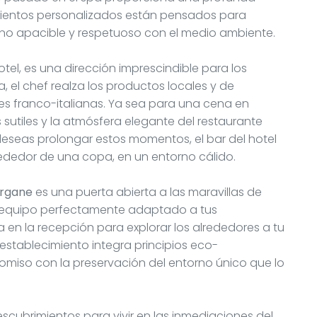
amientos personalizados están pensados para
no apacible y respetuoso con el medio ambiente.
otel, es una dirección imprescindible para los
, el chef realza los productos locales y de
s franco-italianas. Ya sea para una cena en
 sutiles y la atmósfera elegante del restaurante
eseas prolongar estos momentos, el bar del hotel
ededor de una copa, en un entorno cálido.
organe
es una puerta abierta a las maravillas de
n equipo perfectamente adaptado a tus
 en la recepción para explorar los alrededores a tu
establecimiento integra principios eco-
omiso con la preservación del entorno único que lo
scubrimientos para vivir en las inmediaciones del