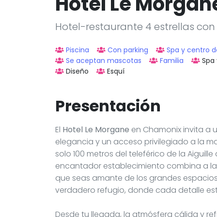
Hotel Le Morgan
Hotel-restaurante 4 estrellas co
Piscina
Con parking
Spa y centro d
Se aceptan mascotas
Familia
Spa 
Diseño
Esquí
Presentación
El
Hotel Le Morgane
en Chamonix invita a 
elegancia y un acceso privilegiado a la ma
solo 100 metros del teleférico de la Aiguill
encantador establecimiento combina a la 
que seas amante de los grandes espacios
verdadero refugio, donde cada detalle es
Desde tu llegada, la atmósfera cálida y re