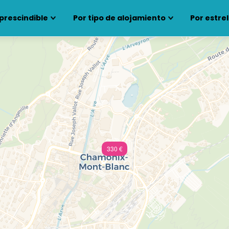
prescindible
Por tipo de alojamiento
Por estrel
330 €