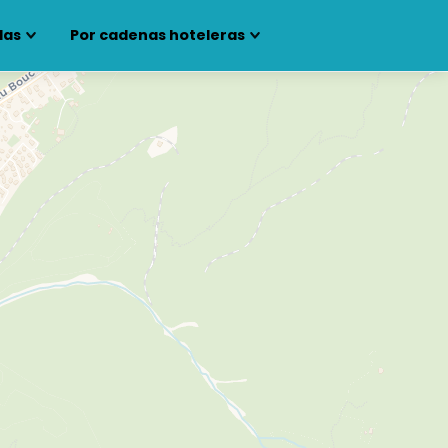
las
Por cadenas hoteleras