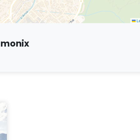
Le
amonix