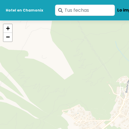
Ingresa
Lo im
Hotel en Chamonix
tus
fechas
+
−