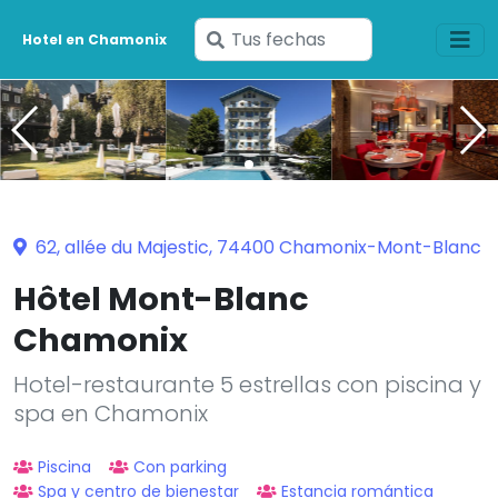
Ingresa
Hotel en Chamonix
tus
fechas
62, allée du Majestic, 74400 Chamonix-Mont-Blanc
Hôtel Mont-Blanc
Chamonix
Hotel-restaurante 5 estrellas con piscina y
spa en Chamonix
Piscina
Con parking
Spa y centro de bienestar
Estancia romántica