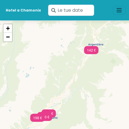
Inserisci
Hotel a Chamonix
le
tue
+
date
−
142 €
330 €
477 €
250 €
198 €