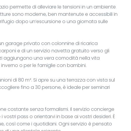
pazio permette di alleviare le tensioni in un ambiente
trutture sono moderne, ben mantenute e accessibili in
rifugio dopo un’escursione o una giornata sulle
un garage privato con colonnine di ricarica
arponi e di un servizio navetta gratuito verso gli
rvizi aggiungono una vera comodità nella vita
inverno o per le famiglie con bambini.
iunioni di 80 m². Si apre su una terrazza con vista sul
cogliere fino a 30 persone, è ideale per seminari
one costante senza formalismi. Il servizio concierge
 vostri pass o orientarvi in base ai vostri desideri. È
ue, così come i quotidiani. Ogni servizio è pensato