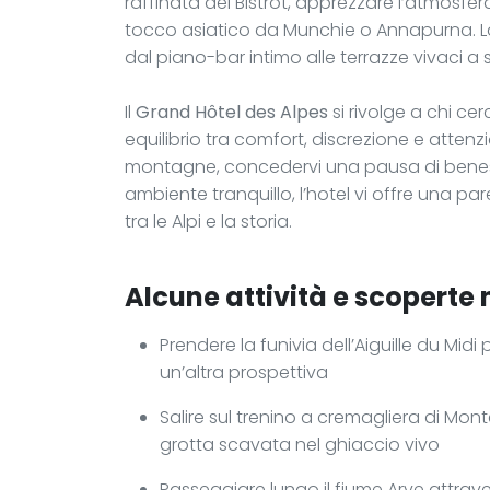
raffinata del Bistrot, apprezzare l’atmosfe
tocco asiatico da Munchie o Annapurna. La 
dal piano-bar intimo alle terrazze vivaci a
Il
Grand Hôtel des Alpes
si rivolge a chi c
equilibrio tra comfort, discrezione e attenz
montagne, concedervi una pausa di benes
ambiente tranquillo, l’hotel vi offre una pa
tra le Alpi e la storia.
Alcune attività e scoperte 
Prendere la funivia dell’Aiguille du Mid
un’altra prospettiva
Salire sul trenino a cremagliera di Mon
grotta scavata nel ghiaccio vivo
Passeggiare lungo il fiume Arve attrave