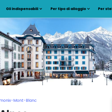
Gli indispensabili
Per tipo di alloggio
Per ste
amonix-Mont-Blanc