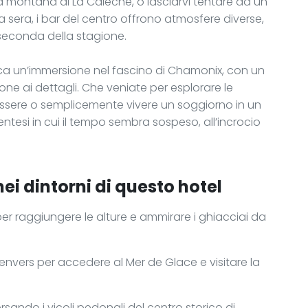
ra montana di La Calèche, o lasciarvi tentare da un
sera, i bar del centro offrono atmosfere diverse,
 seconda della stagione.
erca un’immersione nel fascino di Chamonix, con un
ione ai dettagli. Che veniate per esplorare le
sere o semplicemente vivere un soggiorno in un
rentesi in cui il tempo sembra sospeso, all’incrocio
nei dintorni di questo hotel
i per raggiungere le alture e ammirare i ghiacciai da
tenvers per accedere al Mer de Glace e visitare la
rsando i vicoli pedonali del centro storico di