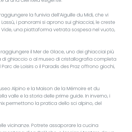
e di una clientela esigente.
raggiungere la funivia dell’Aiguille du Midi, che vi
Lassù, i panorami si aprono sui ghiacciai, le creste
 le Vide, una piattaforma vetrata sospesa nel vuoto,
 raggiungere il Mer de Glace, uno dei ghiacciai più
ta di ghiaccio o al museo di cristallografia completa
 il Parc de Loisirs o il Paradis des Praz offrono giochi,
museo Alpino e la Maison de la Mémoire et du
a valle e la storia delle prime guide. In inverno, i
ix permettono la pratica dello sci alpino, del
 nelle vicinanze. Potrete assaporare la cucina