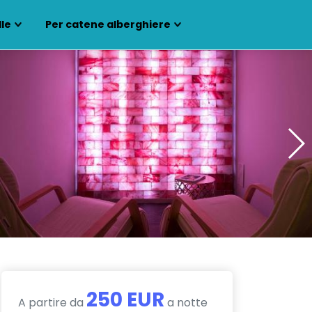
lle
Per catene alberghiere
250 EUR
A partire da
a notte