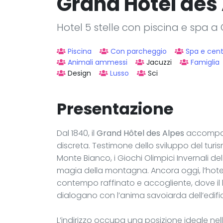
Grand Hôtel des
Hotel 5 stelle con piscina e spa 
Piscina
Con parcheggio
Spa e cen
Animali ammessi
Jacuzzi
Famiglia
Design
Lusso
Sci
Presentazione
Dal 1840, il
Grand Hôtel des Alpes
accompag
discreta. Testimone dello sviluppo del turis
Monte Bianco, i Giochi Olimpici Invernali de
magia della montagna. Ancora oggi, l’hot
contempo raffinato e accogliente, dove il le
dialogano con l’anima savoiarda dell’edific
L’indirizzo occupa una posizione ideale nell