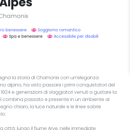
 Alpes
a Chamonix
tro benessere
Soggiorno romantico
Spa e benessere
Accessibile per disabili
na la storia di Chamonix con un’eleganza
mo alpino, ha visto passare i primi conquistatori del
l 1924 e generazioni di viaggiatori venuti a gustare la
el combina passato e presente in un ambiente al
gno chiaro, la luce naturale e le linee sobrie
io.
a città: lungo il fiume Arve, nelle immediate