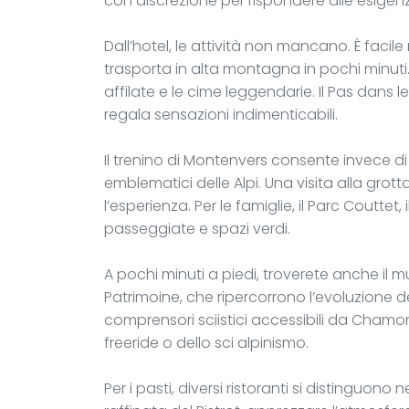
con discrezione per rispondere alle esigenz
Dall’hotel, le attività non mancano. È facile 
trasporta in alta montagna in pochi minuti. 
affilate e le cime leggendarie. Il Pas dans
regala sensazioni indimenticabili.
Il trenino di Montenvers consente invece di
emblematici delle Alpi. Una visita alla grot
l’esperienza. Per le famiglie, il Parc Couttet,
passeggiate e spazi verdi.
A pochi minuti a piedi, troverete anche il 
Patrimoine, che ripercorrono l’evoluzione dell
comprensori sciistici accessibili da Chamon
freeride o dello sci alpinismo.
Per i pasti, diversi ristoranti si distinguono