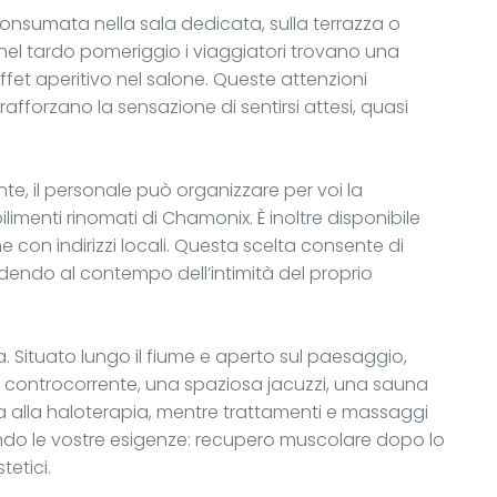
consumata nella sala dedicata, sulla terrazza o
 nel tardo pomeriggio i viaggiatori trovano una
fet aperitivo nel salone. Queste attenzioni
fforzano la sensazione di sentirsi attesi, quasi
te, il personale può organizzare per voi la
limenti rinomati di Chamonix. È inoltre disponibile
e con indirizzi locali. Questa scelta consente di
godendo al contempo dell’intimità del proprio
a. Situato lungo il fiume e aperto sul paesaggio,
controcorrente, una spaziosa jacuzzi, una sauna
 alla haloterapia, mentre trattamenti e massaggi
ndo le vostre esigenze: recupero muscolare dopo lo
tetici.