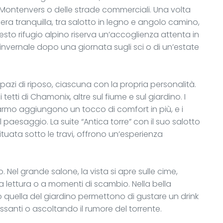
 di Montenvers o delle strade commerciali. Una volta
fera tranquilla, tra salotto in legno e angolo camino,
esto rifugio alpino riserva un’accoglienza attenta in
 invernale dopo una giornata sugli sci o di un’estate
zi di riposo, ciascuna con la propria personalità.
etti di Chamonix, altre sul fiume e sul giardino. I
marmo aggiungono un tocco di comfort in più, e i
aesaggio. La suite “Antica torre” con il suo salotto
ituata sotto le travi, offrono un’esperienza
o. Nel grande salone, la vista si apre sulle cime,
la lettura o a momenti di scambio. Nella bella
o quella del giardino permettono di gustare un drink
ssanti o ascoltando il rumore del torrente.