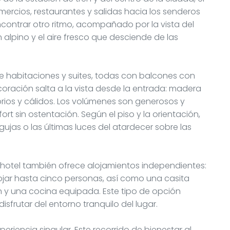
mercios, restaurantes y salidas hacia los senderos
encontrar otro ritmo, acompañado por la vista del
n alpino y el aire fresco que desciende de las
 de habitaciones y suites, todas con balcones con
coración salta a la vista desde la entrada: madera
rios y cálidos. Los volúmenes son generosos y
t sin ostentación. Según el piso y la orientación,
jas o las últimas luces del atardecer sobre las
l hotel también ofrece alojamientos independientes:
ojar hasta cinco personas, así como una casita
n y una cocina equipada. Este tipo de opción
isfrutar del entorno tranquilo del lugar.
xperiencia singular. Este recorrido de bienestar al