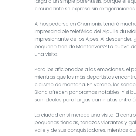
larga o un simple paréntesis, porque el equ
circundante se expresa sin exageraciones.
Al hospedarse en Chamonix, tendrá muchas
imprescindible teleférico del Aiguille du M
impresionante de los Alpes. Al descender,
pequeño tren de Montenvers? La cueva de 
una visita.
Para los aficionados a las emociones, el p
mientras que los más deportistas encontrará
ciclismo de montaña. En verano, los send
Blanc ofrecen panoramas notables. Y si bu
son ideales para largas caminatas entre á
La ciudad en sí merece una visita. El cent
pequeñas tiendas, terrazas vibrantes y gale
valle y de sus conquistadores, mientras que