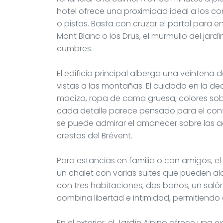
hotel ofrece una proximidad ideal a los co
o pistas. Basta con cruzar el portal para 
Mont Blanc o los Drus, el murmullo del jardí
cumbres.
El edificio principal alberga una veintena
vistas a las montañas. El cuidado en la de
maciza, ropa de cama gruesa, colores sob
cada detalle parece pensado para el confor
se puede admirar el amanecer sobre las agu
crestas del Brévent.
Para estancias en familia o con amigos, e
un chalet con varias suites que pueden al
con tres habitaciones, dos baños, un saló
combina libertad e intimidad, permitiendo d
En el exterior, el Jardín Alpino ofrece una e