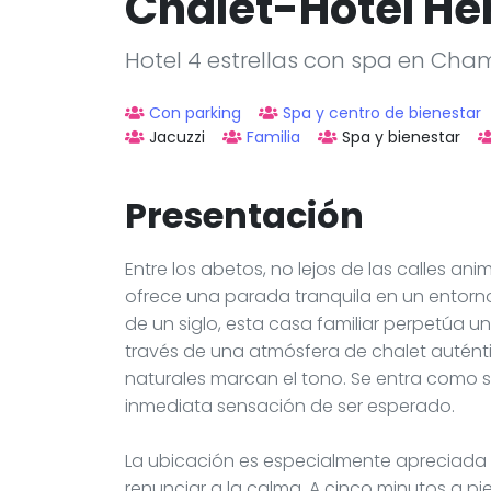
Chalet-Hôtel H
Hotel 4 estrellas con spa en Cha
Con parking
Spa y centro de bienestar
Jacuzzi
Familia
Spa y bienestar
Presentación
Entre los abetos, no lejos de las calles a
ofrece una parada tranquila en un entor
de un siglo, esta casa familiar perpetúa u
través de una atmósfera de chalet auténti
naturales marcan el tono. Se entra como si 
inmediata sensación de ser esperado.
La ubicación es especialmente apreciada 
renunciar a la calma. A cinco minutos a pie