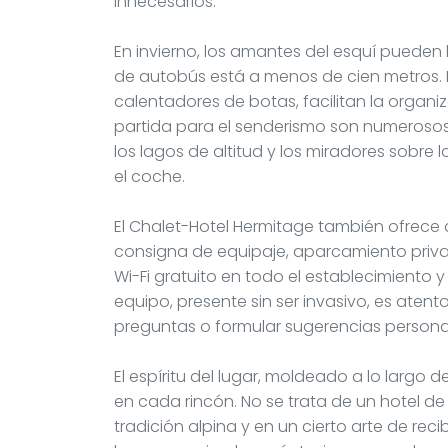
innecesarios.
En invierno, los amantes del esquí pueden
de autobús está a menos de cien metros. L
calentadores de botas, facilitan la organi
partida para el senderismo son numerosos 
los lagos de altitud y los miradores sobre
el coche.
El Chalet-Hotel Hermitage también ofrece al
consigna de equipaje, aparcamiento priva
Wi-Fi gratuito en todo el establecimiento y
equipo, presente sin ser invasivo, es aten
preguntas o formular sugerencias persona
El espíritu del lugar, moldeado a lo largo d
en cada rincón. No se trata de un hotel de
tradición alpina y en un cierto arte de rec