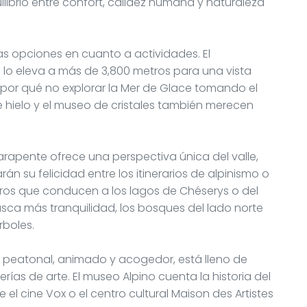
ilibrio entre confort, calidez humana y naturaleza
 opciones en cuanto a actividades. El
idi lo eleva a más de 3,800 metros para una vista
 ¿por qué no explorar la Mer de Glace tomando el
hielo y el museo de cristales también merecen
arapente ofrece una perspectiva única del valle,
n su felicidad entre los itinerarios de alpinismo o
eros que conducen a los lagos de Chéserys o del
sca más tranquilidad, los bosques del lado norte
rboles.
ro peatonal, animado y acogedor, está lleno de
rías de arte. El museo Alpino cuenta la historia del
 el cine Vox o el centro cultural Maison des Artistes