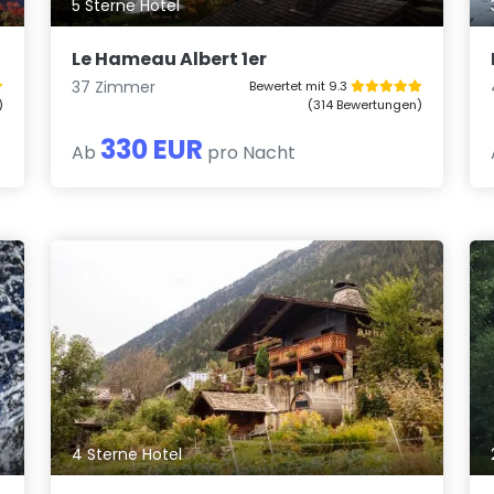
5 Sterne Hotel
Le Hameau Albert 1er
37 Zimmer
Bewertet mit 9.3
)
(314 Bewertungen)
330 EUR
Ab
pro Nacht
4 Sterne Hotel