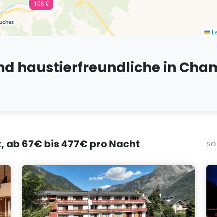
108 €
Le
und haustierfreundliche in Cha
, ab 67€ bis 477€ pro Nacht
SO