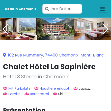
Geben
Hotel in Chamonix
Sie
Ihre
Daten
ein
102 Rue Mummery, 74400 Chamonix-Mont-Blanc
Chalet Hôtel La Sapinière
Hotel 3 Sterne in Chamonix
Mit Parkplatz
Haustiere erlaubt
Jacuzzi
Familie
Barrierefrei
Ski
Präsentation