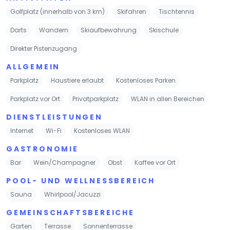
Golfplatz (innerhalb von 3 km)
Skifahren
Tischtennis
Darts
Wandern
Skiaufbewahrung
Skischule
Direkter Pistenzugang
ALLGEMEIN
Parkplatz
Haustiere erlaubt
Kostenloses Parken
Parkplatz vor Ort
Privatparkplatz
WLAN in allen Bereichen
DIENSTLEISTUNGEN
Internet
Wi-Fi
Kostenloses WLAN
GASTRONOMIE
Bar
Wein/Champagner
Obst
Kaffee vor Ort
POOL- UND WELLNESSBEREICH
Sauna
Whirlpool/Jacuzzi
GEMEINSCHAFTSBEREICHE
Garten
Terrasse
Sonnenterrasse