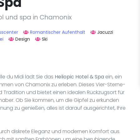
 Spa
ol und spa in Chamonix
sscenter
Romantischer Aufenthalt
Jacuzzi
ei
Design
Ski
ille du Midi lädt Sie das
Heliopic Hotel & Spa
ein, ein
Rahmen von Chamonix zu erleben. Dieses Vier-Sterne-
 Tradition und bietet einen idealen Rückzugsort für
bhaber. Ob Sie kommen, um die Gipfel zu erkunden
ng zu genießen, alles ist darauf ausgerichtet, Ihre
durch diskrete Eleganz und modernen Komfort aus.
sich mit sanften Farbtönen, um eine beruhigende