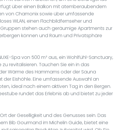
rfügt über einen Balkon mit atemberaubendem
raßen von Chamonix sowie über umfassende
loses WLAN, einen Flachbildfernseher und
er Gruppen stehen auch geräumige Apartments zur
eherbergen können und Raum und Privatsphäre
 NUXE-Spa von 500 m² aus, ein Wohlfühl-Sanctuary,
 zu revitalisieren. Tauchen Sie ein in das
n der Wärme des Hammams oder der Sauna
ät der Eishöhle. Eine umfassende Auswahl an
n, ideal nach einem aktiven Tag in den Bergen.
stube rundet das Erlebnis ab und bietet zu jeder
rt der Geselligkeit und des Genusses sein. Das
em Bib Gourmand im Michelin Guide, bietet eine
n und saisonalen Produkten zubereitet wird. Ob Sie