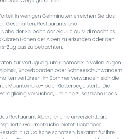
sten oder Wege garantiert.
 Vorteil. In wenigen Gehminuten erreichen Sie das
en Geschäften, Restaurants und
Nähe der Seilbahn der Aiguille du Midi macht es
akulären Höhen der Alpen zu erkunden oder den
rs-Zug aus zu betrachten.
täten zur Verfügung, um Chamonix in vollen Zügen
om Alpinski, Snowboarden oder Schneeschuhwandern
aften verführen. Im Sommer verwandeln sich die
er, Mountainbike- oder Kletterbegeisterte. Die
aragliding versuchen, um eine zusätzliche Dosis
 das Restaurant Albert 1er eine unverzichtbare
 inspirierte Gourmetküche bietet. Liebhaber
esuch in La Calèche schätzen, bekannt für ihre