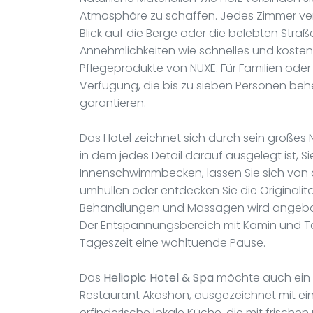
Atmosphäre zu schaffen. Jedes Zimmer ve
Blick auf die Berge oder die belebten St
Annehmlichkeiten wie schnelles und kosten
Pflegeprodukte von NUXE. Für Familien od
Verfügung, die bis zu sieben Personen b
garantieren.
Das Hotel zeichnet sich durch sein großes
in dem jedes Detail darauf ausgelegt ist, Sie
Innenschwimmbecken, lassen Sie sich vo
umhüllen oder entdecken Sie die Originalit
Behandlungen und Massagen wird angebote
Der Entspannungsbereich mit Kamin und Tee
Tageszeit eine wohltuende Pause.
Das
Heliopic Hotel & Spa
möchte auch ein O
Restaurant Akashon, ausgezeichnet mit ein
erfinderische lokale Küche, die mit frische