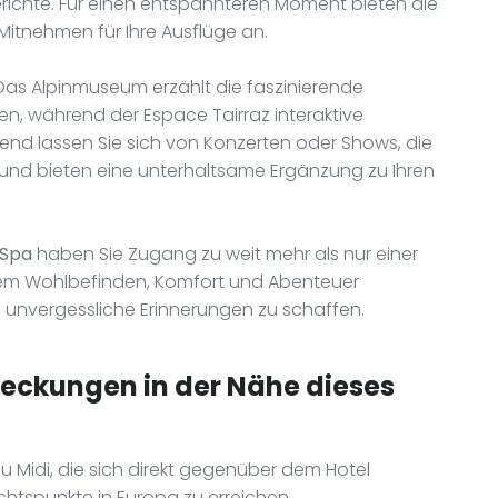
ichte. Für einen entspannteren Moment bieten die
Mitnehmen für Ihre Ausflüge an.
 Das Alpinmuseum erzählt die faszinierende
en, während der Espace Tairraz interaktive
end lassen Sie sich von Konzerten oder Shows, die
 und bieten eine unterhaltsame Ergänzung zu Ihren
 Spa
haben Sie Zugang zu weit mehr als nur einer
n dem Wohlbefinden, Komfort und Abenteuer
unvergessliche Erinnerungen zu schaffen.
deckungen in der Nähe dieses
 du Midi, die sich direkt gegenüber dem Hotel
chtspunkte in Europa zu erreichen.